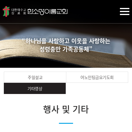
“하나님을 사랑하고 이웃을 사랑하는
성령충만 가족공동체”
주일설교
어노인팅금요기도회
기타영상
행사 및 기타