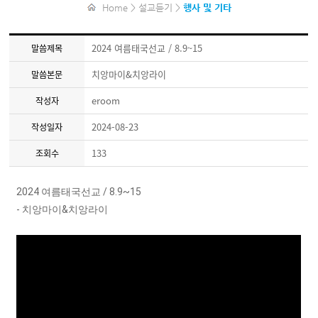
Home > 설교듣기 >
행사 및 기타
2024 여름태국선교 / 8.9~15
말씀제목
치앙마이&치앙라이
말씀본문
eroom
작성자
2024-08-23
작성일자
133
조회수
2024 여름태국선교 / 8.9~15
-
치앙마이&치앙라이