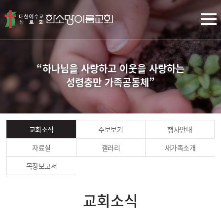
“하나님을 사랑하고 이웃을 사랑하는
성령충만 가족공동체”
교회소식
주보보기
행사안내
자료실
갤러리
새가족소개
목장보고서
교회소식