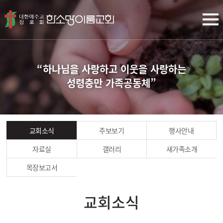
“하나님을 사랑하고 이웃을 사랑하는
성령충만 가족공동체”
교회소식
주보보기
행사안내
자료실
갤러리
새가족소개
목장보고서
교회소식