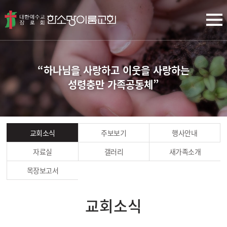
“하나님을 사랑하고 이웃을 사랑하는
성령충만 가족공동체”
교회소식
주보보기
행사안내
자료실
갤러리
새가족소개
목장보고서
교회소식