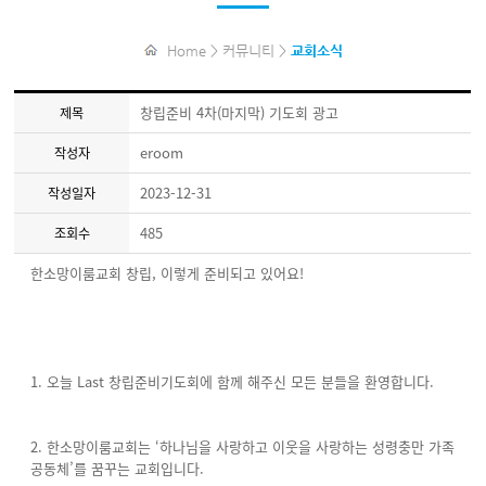
Home > 커뮤니티 >
교회소식
창립준비 4차(마지막) 기도회 광고
제목
eroom
작성자
2023-12-31
작성일자
485
조회수
한소망이룸교회 창립, 이렇게 준비되고 있어요!
1. 오늘 Last 창립준비기도회에 함께 해주신 모든 분들을 환영합니다.
2. 한소망이룸교회는 ‘하나님을 사랑하고 이웃을 사랑하는 성령충만 가족
공동체’를 꿈꾸는 교회입니다.