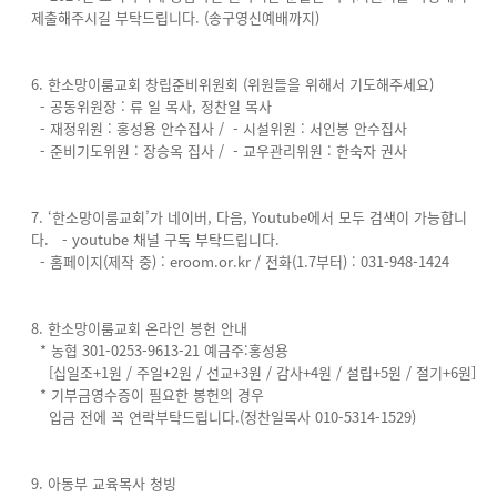
제출해주시길 부탁드립니다. (송구영신예배까지)
6. 한소망이룸교회 창립준비위원회 (위원들을 위해서 기도해주세요)
- 공동위원장 : 류 일 목사, 정찬일 목사
- 재정위원 : 홍성용 안수집사 / - 시설위원 : 서인봉 안수집사
- 준비기도위원 : 장승옥 집사 / - 교우관리위원 : 한숙자 권사
7. ‘한소망이룸교회’가 네이버, 다음, Youtube에서 모두 검색이 가능합니
다. - youtube 채널 구독 부탁드립니다.
- 홈페이지(제작 중) : eroom.or.kr / 전화(1.7부터) : 031-948-1424
8. 한소망이룸교회 온라인 봉헌 안내
* 농협 301-0253-9613-21 예금주:홍성용
[십일조+1원 / 주일+2원 / 선교+3원 / 감사+4원 / 설립+5원 / 절기+6원]
* 기부금영수증이 필요한 봉헌의 경우
입금 전에 꼭 연락부탁드립니다.(정찬일목사 010-5314-1529)
9. 아동부 교육목사 청빙