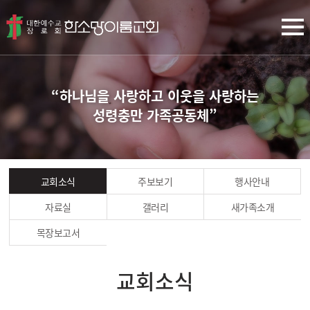
“하나님을 사랑하고 이웃을 사랑하는
성령충만 가족공동체”
교회소식
주보보기
행사안내
자료실
갤러리
새가족소개
목장보고서
교회소식