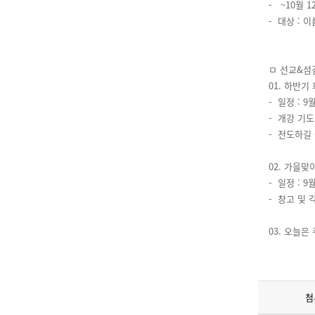
- ~10월 12
- 대상 : 
ㅁ 선교&섬
01. 하반기
- 일정 : 9월
- 개강 기도회
- 전도하길
02. 가을맞
- 일정 : 9
- 창고 및 
03. 오늘은
첨