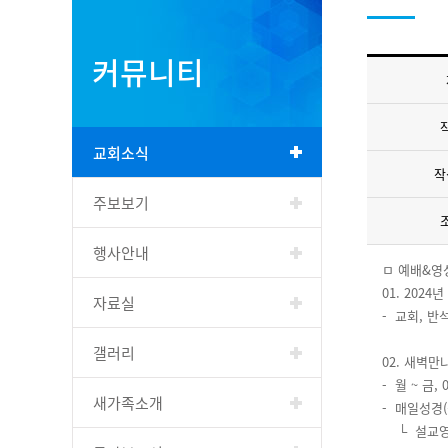
커뮤니티
교회소식
작
주보보기
행사안내
ㅁ 예배&영
01. 2024
자료실
- 교회, 반석
갤러리
02. 새벽
- 월 ~ 금,
새가족소개
- 매일성경
└ 설교영상