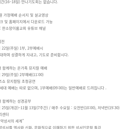
간(16~18일) 만나기도회는 없습니다.
명절 가정예배 순서지 및 설교영상
스크 및 홈페이지에서 다운로드 가능
 : 한소망이룸교회 유튜브 채널
례전
월 22일(주일) 1부, 2부예배시
기대하며 성결하게 지내고, 기도로 준비합시다.
쇼와 함께하는 온가족 뮤지컬 예배
월 29일(주일) 2부예배(11:00)
 히즈쇼 뮤지컬팀 초청공연
세대 예배는 따로 없으며, 1부예배(09:00)는 일반예배로 드려집니다 .
자와 함께하는 성경공부
월 25일(개강)~11월 13일(7주간) / 매주 수요일 : 오전반(10:00), 저녁반(19:30)
누리센터
“구약성서의 세계”
 구약성서를 역사와 신화, 문화적으로 이해하기 위한 성서인문학 특강