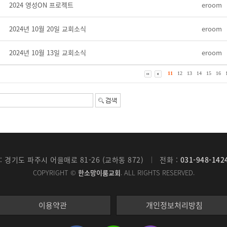
2024 영성ON 프로젝트
eroom
2024년 10월 20일 교회소식
eroom
2024년 10월 13일 교회소식
eroom
11
12
13
14
15
16
: 경기도 파주시 어을매로 81-26 (교하동 872)
전화 :
031-948-142
COPYRIGHT ©
한소망이룸교회
. ALL RIGHTS RESERVED.
이용약관
개인정보처리방침