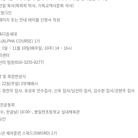
 정찬일 목사(목회학 박사, 기독교역사문화 석사)
만원/1인
 홈페이지 또는 안내 테이블 신청서 작성
&다음세대
(ALPHA COURSE) 1기
 1일 ~ 11월 10일(매주일, 10주) 14 ~ 16시
누리센터
선미 팀장(010-3255-8277)
명 및 목장번성식
월 22일(주일) 2부예배시
: 정찬미 집사, 유성욱 안수집사, 신욱 집사/남선미 집사, 김수현 집사/강현주 집사
 친친운동회
일(수, 한글날) 10:00~, 봉일천초등학교 실내체육관
전교인
소년 제자훈련 스워드(SWORD) 2기