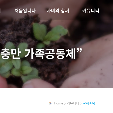
기
처음입니다
자녀와 함께
커뮤니티
예배안내
이룸키즈
교회소식
도회
목장안내
이룸틴즈
주보보기
알파(ALPHA)
청소년부
행사안내
충만 가족공동체”
청년부
자료실
갤러리
새가족소개
목장보고서
Home > 커뮤니티 >
교회소식