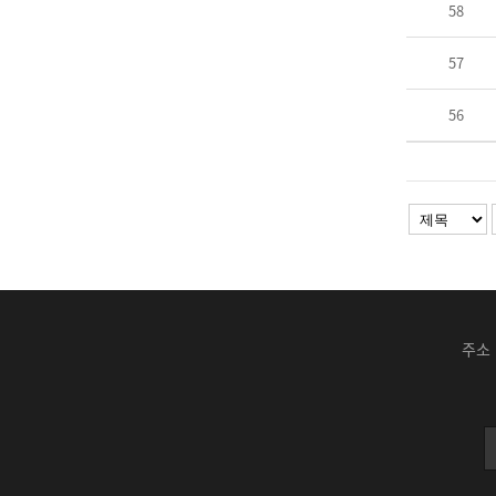
58
57
56
주소 