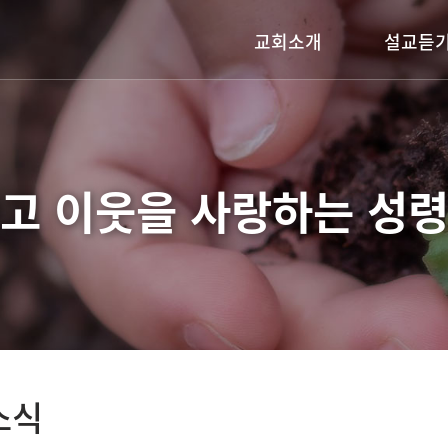
교회소개
설교듣
담임목사 인사말
주일설교
교회연혁
어노인팅금요기
예배시간안내
기타영상
고 이웃을 사랑하는
성령
섬기는 이들
찾아오시는길
소식