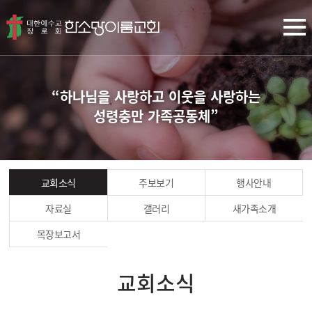
“하나님을 사랑하고 이웃을 사랑하는
성령충만 가족공동체”
교회소식
주보보기
행사안내
자료실
갤러리
새가족소개
목장보고서
교회소식