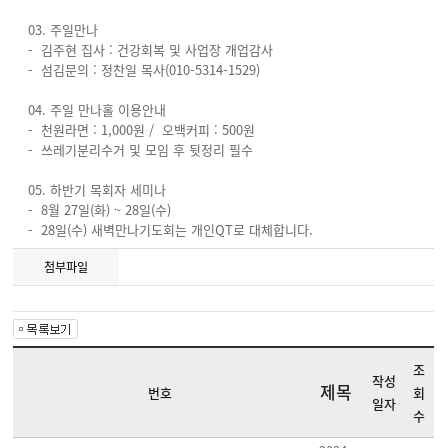
03. 주일만나
- 김주현 집사 : 건강회복 및 사업장 개업감사
- 섬김문의 : 정찬일 목사(010-5314-1529)
04. 주일 만나홀 이용안내
- 천원라면 : 1,000원 / 오백커피 : 500원
- 쓰레기분리수거 및 모임 후 뒷정리 필수
05. 하반기 목회자 세미나
- 8월 27일(화) ~ 28일(수)
- 28일(수) 새벽만나기도회는 개인QT로 대체합니다.
첨부파일
조
작성
제목
번호
회
일자
수