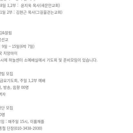
일 1,2부 : 윤지욱 목사(새문안교회)
 2부 : 김현근 목사(그길을걷는교회)
김&알림
국선교
 9일 ~ 15일(6박 7일)
태국 치앙마이
15시에 하늘센터 소예배실에서 기도회 및 준비모임이 있습니다.
양팀 모집
금요기도회, 주일 1,2부 예배
, 방송, 음향 00명
교역자
창단 모집
00명
모임 : 매주일 15시, 이룸채플
종철 단장(010-3438-2930)