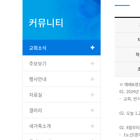
커뮤니티
교회소식
작
주보보기
행사안내
ㅁ 예배&영
01. 2024
자료실
- 교회, 반석
갤러리
02. 오늘
새가족소개
02. 8월부
- 1노선(경