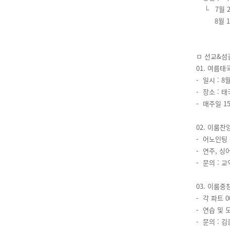
└ 7월 28
8월 11일
ㅁ 선교&섬
01. 여름태
- 일시 : 8월
- 장소 : 
- 매주일 
02. 이룸찬
- 어노인팅 
- 연주, 싱어
- 문의 : 
03. 이룸중
- 각 파트 
- 연습 및 
- 문의 : 김