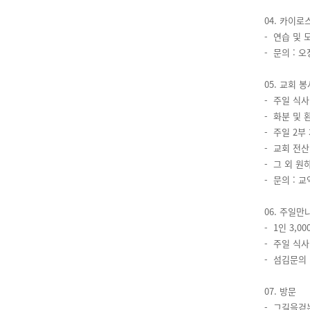
04. 카이
- 연습 및 
- 문의 : 오
05. 교회 
- 주일 식사
- 화분 및 
- 주일 2부
- 교회 전산
- 그 외 원
- 문의 : 
06. 주일만
- 1인 3,0
- 주일 식
- 섬김문의 :
07. 방문
- 그길을걷