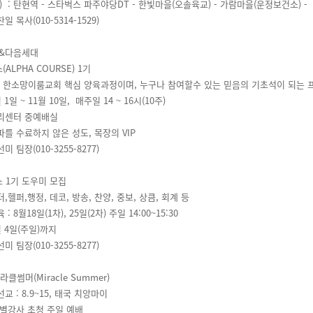
) : 탄현역 - 스타벅스 파주야당DT - 한빛마을(오솔육교) - 가람마을(운정보건소) -
찬일 목사(010-5314-1529)
&다음세대
(ALPHA COURSE) 1기
 한소망이룸교회 핵심 양육과정이며, 누구나 참여할수 있는 믿음의 기초석이 되는 
월 1일 ~ 11월 10일, 매주일 14 ~ 16시(10주)
누리센터 중예배실
알파를 수료하지 않은 성도, 목장의 VIP
선미 팀장(010-3255-8277)
스 1기 도우미 모집
더,헬퍼,행정, 데코, 방송, 찬양, 중보, 상큼, 회계 등
: 8월18일(1차), 25일(2차) 주일 14:00~15:30
월 4일(주일)까지
선미 팀장(010-3255-8277)
 미라클썸머(Miracle Summer)
교 : 8.9~15, 태국 치앙마이
특별강사 초청 주일 예배