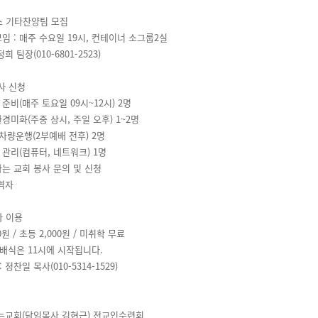
로스 기타찬양팀 모집
모임 : 매주 수요일 19시, 컨테이너 소그룹2실
정희 팀장(010-6801-2523)
봉사 신청
 준비(매주 토요일 09시~12시) 2명
환경미화(주중 상시, 주일 오후) 1~2명
 차량운행(2부예배 전후) 2명
 관리(컴퓨터, 네트워크) 1명
하는 교회 봉사 문의 및 신청
교역자
나 이용
00원 / 초등 2,000원 / 미취학 무료
사배식은 11시에 시작됩니다.
 정찬일 목사(010-5314-1529)
는교회(담임목사 김현근) 전교인수련회