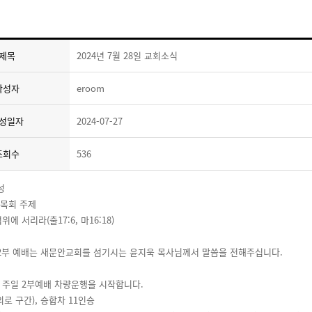
제목
2024년 7월 28일 교회소식
작성자
eroom
성일자
2024-07-27
조회수
536
성
년 목회 주제
위에 서리라(출17:6, 마16:18)
 1,2부 예배는 새문안교회를 섬기시는 윤지욱 목사님께서 말씀을 전해주십니다.
터 주일 2부예배 차량운행을 시작합니다.
의로 구간), 승합차 11인승