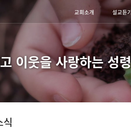
교회소개
설교듣
담임목사 인사말
주일설교
교회연혁
어노인팅금요기
예배시간안내
기타영상
고 이웃을 사랑하는
성령
섬기는 이들
찾아오시는길
소식