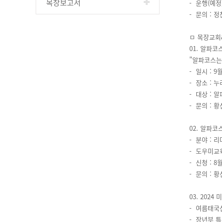
목장보고서
- 운행(예정
- 문의 : 정
ㅁ 목장교회
01. 알파코스
"알파코스는
- 일시 : 9
- 장소 : 
- 대상 : 
- 문의 : 황
02. 알파코
- 분야 : 리
- 도우미교육 
- 신청 : 8
- 문의 : 황
03. 2024
- 여름태국선
- 장년부 