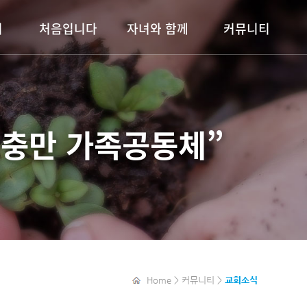
기
처음입니다
자녀와 함께
커뮤니티
예배안내
이룸키즈
교회소식
도회
목장안내
이룸틴즈
주보보기
알파(ALPHA)
청소년부
행사안내
충만 가족공동체”
청년부
자료실
갤러리
새가족소개
목장보고서
Home > 커뮤니티 >
교회소식