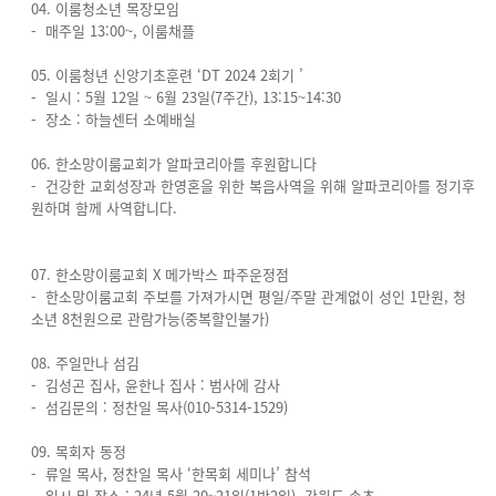
04. 이룸청소년 목장모임
- 매주일 13:00~, 이룸채플
05. 이룸청년 신앙기초훈련 ‘DT 2024 2회기 ’
- 일시 : 5월 12일 ~ 6월 23일(7주간), 13:15~14:30
- 장소 : 하늘센터 소예배실
06. 한소망이룸교회가 알파코리아를 후원합니다
- 건강한 교회성장과 한영혼을 위한 복음사역을 위해 알파코리아를 정기후
원하며 함께 사역합니다.
07. 한소망이룸교회 X 메가박스 파주운정점
- 한소망이룸교회 주보를 가져가시면 평일/주말 관계없이 성인 1만원, 청
소년 8천원으로 관람가능(중복할인불가)
08. 주일만나 섬김
- 김성곤 집사, 윤한나 집사 : 범사에 감사
- 섬김문의 : 정찬일 목사(010-5314-1529)
09. 목회자 동정
- 류일 목사, 정찬일 목사 ‘한목회 세미나’ 참석
- 일시 및 장소 : 24년 5월 20~21일(1박2일), 강원도 속초