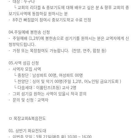
- 대상 : 누구나
└ 교회의 리더들 & 중보기도에 대해 배우고 싶은 분 & 향후 교회의 중
보기도사역에 동참하길 원하시는 분
- 8주간 빠짐없이 참여시 중보기도학교 수료 인정
04.주일예배 봉헌송 신청
- 주일예배 (1,2부)에 봉헌송으로 섬기기를 원하시는 분은 교역자에게 신
청부탁드립니다.
- 가정 또는 목장참여도 가능합니다. (찬양, 연주, 합창 등)
05.사역 섬김 신청
- 사역자 모집 사역
└ 중창단 : 남성파트 00명, 여성파트 00명
└ 찬양단 : 싱어 및 악기 00명(주일 1,2부, 어노인팅 금요기도회 )
└ 다음세대 : 이룸틴즈(초등) 교사 2명
- 그외 섬기길 원하는 사역이 있을시 적극 문의
- 문의 및 신청 : 교역자
ㅁ 목장교회&복음전도
01. 상반기 화요전도대
- 이번주 모임 : 5월 21일(매주 화) 10:00 ~ 16:00