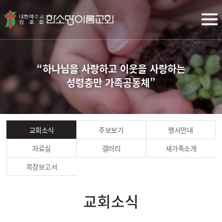
“하나님을 사랑하고 이웃을 사랑하는
성령충만 가족공동체”
교회소식
주보보기
행사안내
자료실
갤러리
새가족소개
목장보고서
교회소식