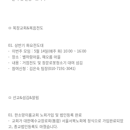
ㅁ 목장교회&복음전도
01. 상반기 화요전도대
- 이번주 모임 : 5월 14일(매주 화) 10:00 ~ 16:00
- 장소 : 별하람마을, 해오름 마을
- 내용 : 거점전도 및 창문로봇청소기 대여 섬김
- 참여신청 : 김은숙 팀장(010-7191-3041)
ㅁ 선교&섬김&알림
01. 한소망이룸교회 노회가입 및 법인등록 완료
- 교회가 대한예수교장로회(통합) 서울서북노회에 정식으로 가입완료되었
고, 종교법인등록도 마쳤습니다.