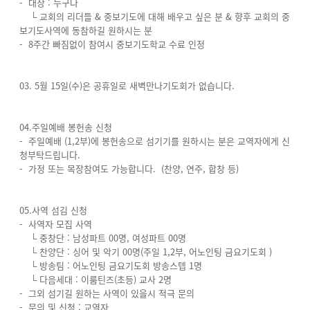
- 대상 : 누구나
└ 교회의 리더들 & 중보기도에 대해 배우고 싶은 분 & 향후 교회의 중
보기도사역에 동참하길 원하시는 분
- 8주간 빠짐없이 참여시 중보기도학교 수료 인정
03. 5월 15일(수)은 공휴일로 새벽만나기도회가 없습니다.
04.주일예배 봉헌송 신청
- 주일예배 (1,2부)에 봉헌송으로 섬기기를 원하시는 분은 교역자에게 신
청부탁드립니다.
- 가정 또는 목장참여도 가능합니다. (찬양, 연주, 합창 등)
05.사역 섬김 신청
- 사역자 모집 사역
└ 중창단 : 남성파트 00명, 여성파트 00명
└ 찬양단 : 싱어 및 악기 00명(주일 1,2부, 어노인팅 금요기도회 )
└ 방송팀 : 어노인팅 금요기도회 방송스텝 1명
└ 다음세대 : 이룸틴즈(초등) 교사 2명
- 그외 섬기길 원하는 사역이 있을시 적극 문의
- 문의 및 신청 : 교역자