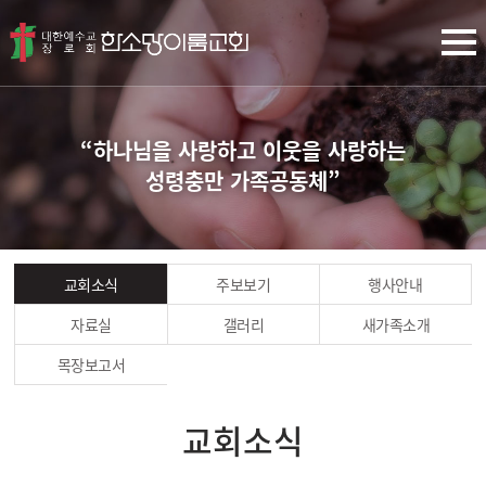
“하나님을 사랑하고 이웃을 사랑하는
성령충만 가족공동체”
교회소식
주보보기
행사안내
자료실
갤러리
새가족소개
목장보고서
교회소식