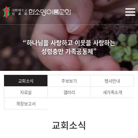
“하나님을 사랑하고 이웃을 사랑하는
성령충만 가족공동체”
교회소식
주보보기
행사안내
자료실
갤러리
새가족소개
목장보고서
교회소식