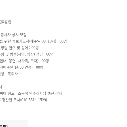
김&알림
섬 봉사자 상시 모집
를 위한 중보기도자(매주일 09~10시) : 00명
찬양팀 연주 및 싱어 : 00명
향 및 방송(자막, 영상) 섬김 : 00명
내, 봉헌, 새가족, 주차) : 00명
매주일 14:30 연습) : 00명
신청 : 목회자
나
까찌아 성도 : 조동석 안수집사님 생신 감사
 정찬일 목사(010-5314-1529)
부파일