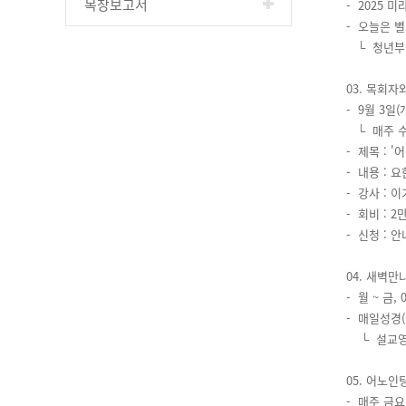
목장보고서
- 2025 
- 오늘은 
└ 청년부예
03. 목회자
- 9월 3일(
└ 매주 수요일
- 제목 : 
- 내용 :
- 강사 : 
- 회비 : 2
- 신청 : 
04. 새벽
- 월 ~ 금,
- 매일성경
└ 설교영상
05. 어노
- 매주 금요