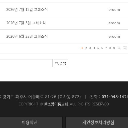
2026년 7월 12일 교회소식
eroom
2026년 7월 5일 교회소식
eroom
2026년 6월 28일 교회소식
eroom
1
2
3
4
5
6
7
8
9
10
: 경기도 파주시 어을매로 81-26 (교하동 872)
전화 :
031-948-142
COPYRIGHT ©
한소망이룸교회
. ALL RIGHTS RESERVED.
이용약관
개인정보처리방침