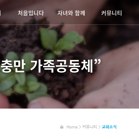
기
처음입니다
자녀와 함께
커뮤니티
예배안내
이룸키즈
교회소식
도회
목장안내
이룸틴즈
주보보기
알파(ALPHA)
청소년부
행사안내
충만 가족공동체”
청년부
자료실
갤러리
새가족소개
목장보고서
Home > 커뮤니티 >
교회소식