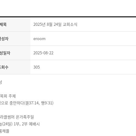
제목
2025년 8월 24일 교회소식
작성자
eroom
성일자
2025-08-22
조회수
305
성
년 목회 주제
으로 충만하다(겔37:14, 행9:31)
5 미라클썸머 온가족주일
늘(24일) 1부, 2부 예배시
이룸채플