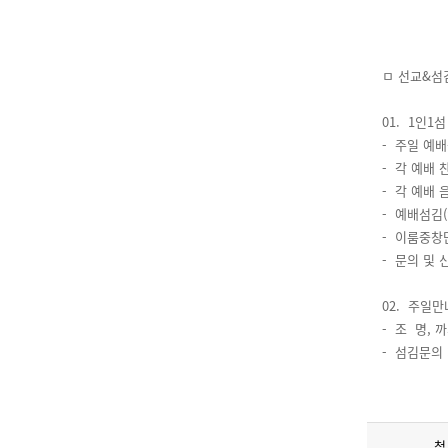
ㅁ 선교&섬
01. 1인1
- 주일 예배
- 각 예배 
- 각 예배 음
- 예배섬김(안
- 이룸중창단(
- 문의 및 
02. 주일만
- 조 명, 
- 섬김문의 :
첨