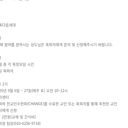
&다음세대
청
임에 참여를 원하시는 성도님은 목회자에게 문의 및 신청해주시기 바랍니다.
방
10월 중 각 목장모임 시간
담당 목회자
교 2기
025년 9월 6일 ~ 27일(매주 토) 오전 10~12시
누리센터
알파와 전교인수련회(CHANGE)를 수료한 교인 또는 목회자를 통해 추천된 교인
목자에게 신청
1인 2만원(교재 및 간식비)
희정 팀장(010-6256-9718)