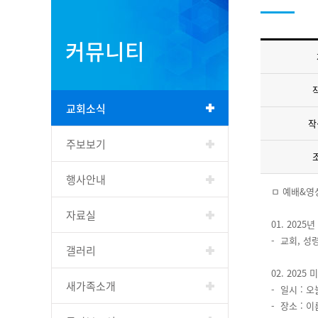
커뮤니티
교회소식
작
주보보기
행사안내
ㅁ 예배&영
자료실
01. 2025
- 교회, 성령
갤러리
02. 202
새가족소개
- 일시 : 오
- 장소 : 