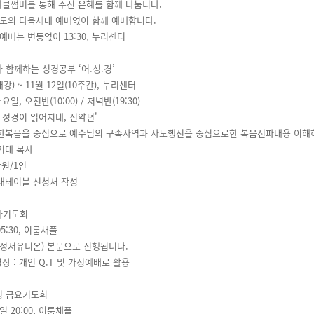
미라클썸머를 통해 주신 은혜를 함께 나눕니다.
별도의 다음세대 예배없이 함께 예배합니다.
배는 변동없이 13:30, 누리센터
와 함께하는 성경공부 ‘어.성.경’
개강) ~ 11월 12일(10주간), 누리센터
, 오전반(10:00) / 저녁반(19:30)
'어 성경이 읽어지네, 신약편'
 요한복음을 중심으로 예수님의 구속사역과 사도행전을 중심으로한 복음전파내용 이해
이기대 목사
만원/1인
안내테이블 신청서 작성
만나기도회
 05:30, 이룸채플
(성서유니온) 본문으로 진행됩니다.
 : 개인 Q.T 및 가정예배로 활용
인팅 금요기도회
일 20:00, 이룸채플