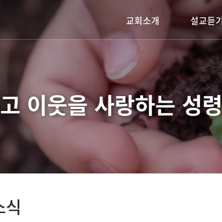
교회소개
설교듣
담임목사 인사말
주일설교
교회연혁
어노인팅금요기
예배시간안내
기타영상
고 이웃을 사랑하는
성령
섬기는 이들
찾아오시는길
소식