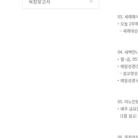
목장보고서
03. 세례예
‣ 오늘 2
- 세례대상
04. 새벽
‣ 월~금, 0
‣ 매일성경
- 설교영상 
‣ 매일성경구
05. 어노
‣ 매주 금요일
(1월 설교:
06. 목회자