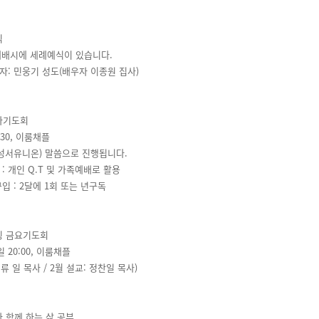
식
부예배시에 세례예식이 있습니다.
자: 민웅기 성도(배우자 이종원 집사)
만나기도회
5:30, 이룸채플
(성서유니온) 말씀으로 진행됩니다.
: 개인 Q.T 및 가족예배로 활용
입 : 2달에 1회 또는 년구독
인팅 금요기도회
 20:00, 이룸채플
 류 일 목사 / 2월 설교: 정찬일 목사)
와 함께 하는 삶 공부