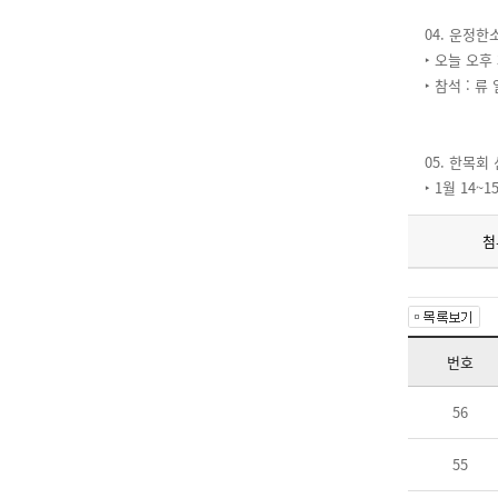
04. 운정
‣ 오늘 오후
‣ 참석 : 류
05. 한목회
‣ 1월 14~
첨
번호
56
55