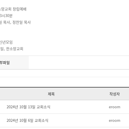
한소망교회 창립예배
 3시30분
 일 목사, 정찬일 목사
 신년모임
15일, 한소망교회
부파일
제목
작성자
2024년 10월 13일 교회소식
eroom
2024년 10월 6일 교회소식
eroom