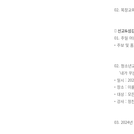
02. 목장
󰊳 선교&섬
01. 주일
‣ 주보 및
02. 청소년
‘내가 꾸는
‣ 일시 : 20
‣ 장소 : 
‣ 대상 : 
‣ 강사 : 
03. 202