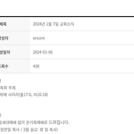
제목
2024년 1월 7일 교회소식
작성자
eroom
성일자
2024-01-06
조회수
438
성
년 목회 주제
위에 서리라(출17:6, 마16:18)
배
드려집니다.
다음세대예배 없이 온가족예배로
 정찬일 목사 / 2월 설교: 류 일 목사)