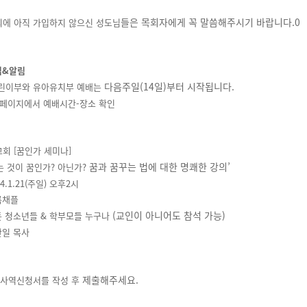
들은 목회자에게 꼭 말씀해주시기 바랍니다.0
교회에 아직 가입하지 않으신 성도님
김&알림
다음주일(14일)부터 시작됩니다.
 어린이부와 유아유치부 예배는
 홈페이지에서 예배시간-장소 확인
교회 [꿈인가 세미나]
꿈과 꿈꾸는 법에 대한 명쾌한 강의’
 것이 꿈인가? 아닌가?
24.1.21(주일) 오후2시
이룸채플
(교인이 아니어도 참석 가능)
모든 청소년들 & 학부모들 누구나
정찬일 목사
제출해주세요.
4년 사역신청서를 작성 후