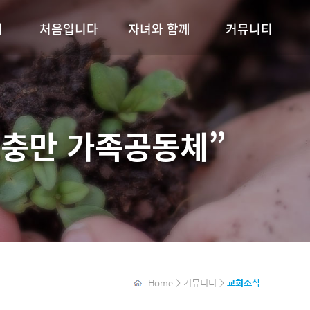
기
처음입니다
자녀와 함께
커뮤니티
예배안내
이룸키즈
교회소식
도회
목장안내
이룸틴즈
주보보기
알파(ALPHA)
청소년부
행사안내
충만 가족공동체”
청년부
자료실
갤러리
새가족소개
목장보고서
Home > 커뮤니티 >
교회소식