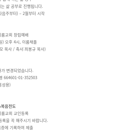
회는 삶 공부로 진행됩니다.
(다음주부터) – 2월부터 시작
망이룸교회 창립예배
주일) 오후 4시, 이룸채플
 목사 / 축사:최봉규 목사)
계좌가 변경되었습니다.
 664601-01-352503
홍성용)
회&복음전도
망이룸교회 교인등록
인등록을 꼭 해주시기 바랍니다.
등록증에 기록하여 제출