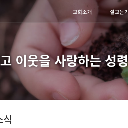
교회소개
설교듣
담임목사 인사말
주일설교
교회연혁
어노인팅금요기
예배시간안내
기타영상
고 이웃을 사랑하는
성령
섬기는 이들
찾아오시는길
소식