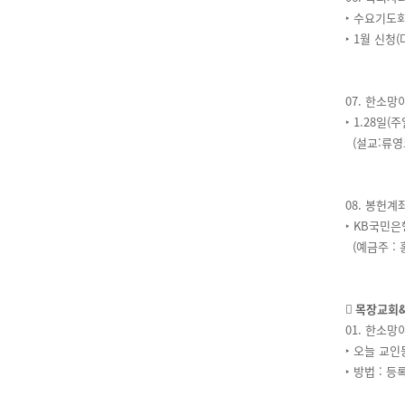
‣ 수요기도
‣ 1월 신청
07. 한소
‣ 1.28일(
(설교:류영모
08. 봉헌
‣ KB국민은행
(예금주 : 
󰊲 목장교
01. 한소
‣ 오늘 교
‣ 방법 : 